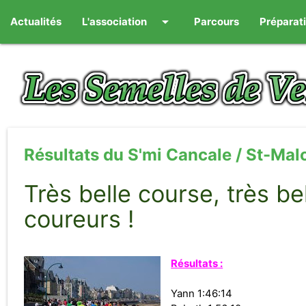
arrow_drop_down
Actualités
L'association
Parcours
Préparat
Résultats du S'mi Cancale / St-Mal
Très belle course, très be
coureurs !
Résultats :
Yann 1:46:14